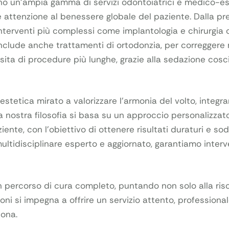
no un’ampia gamma di servizi odontoiatrici e medico-est
e attenzione al benessere globale del paziente. Dalla pr
terventi più complessi come implantologia e chirurgia or
include anche trattamenti di ortodonzia, per correggere ma
ssita di procedure più lunghe, grazie alla sedazione cos
estetica mirato a valorizzare l’armonia del volto, integr
 nostra filosofia si basa su un approccio personalizzato
nte, con l’obiettivo di ottenere risultati duraturi e sod
ultidisciplinare esperto e aggiornato, garantiamo interven
un percorso di cura completo, puntando non solo alla ri
oni si impegna a offrire un servizio attento, professiona
sona.