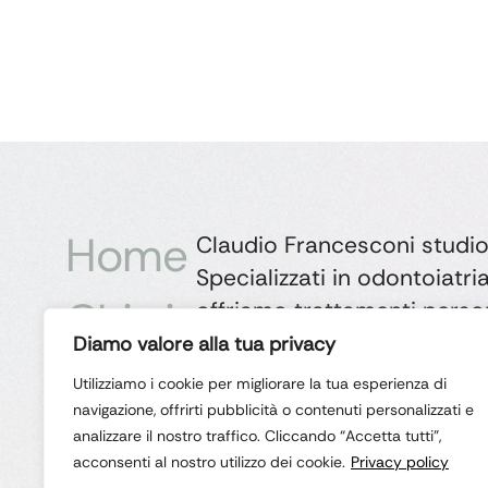
Home
Claudio Francesconi studio
Specializzati in odontoiatri
Chi siamo
offriamo trattamenti person
per garantire un sorriso sa
Diamo valore alla tua privacy
I nostri servizi
La nostra esperienza e prof
Utilizziamo i cookie per migliorare la tua esperienza di
servizio del tuo benessere.
navigazione, offrirti pubblicità o contenuti personalizzati e
Contatti
analizzare il nostro traffico. Cliccando “Accetta tutti”,
acconsenti al nostro utilizzo dei cookie.
Privacy policy