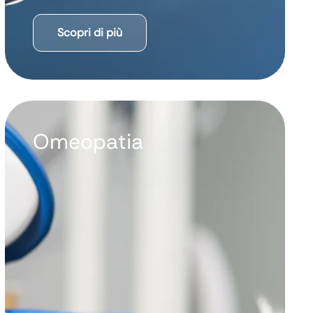
Scopri di più
Omeopatia