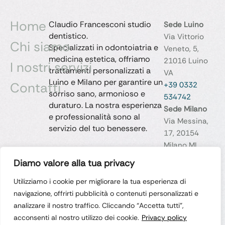
Home
Claudio Francesconi studio
Sede Luino
dentistico.
Via Vittorio
Chi siamo
Specializzati in odontoiatria e
Veneto, 5,
medicina estetica, offriamo
21016 Luino
I nostri servizi
trattamenti personalizzati a
VA
Luino e Milano per garantire un
Contatti
+39 0332
sorriso sano, armonioso e
534742
duraturo. La nostra esperienza
Sede Milano
e professionalità sono al
Via Messina,
servizio del tuo benessere.
17, 20154
Milano MI
+39 02
Diamo valore alla tua privacy
313270
medico@stud
Utilizziamo i cookie per migliorare la tua esperienza di
ioclaudiofranc
navigazione, offrirti pubblicità o contenuti personalizzati e
esconi.it
analizzare il nostro traffico. Cliccando “Accetta tutti”,
acconsenti al nostro utilizzo dei cookie.
Privacy policy