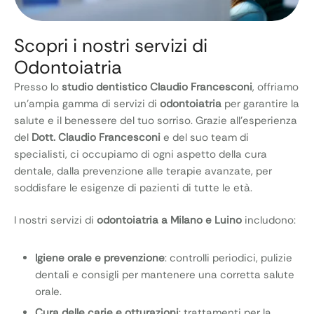
Scopri i nostri servizi di
Odontoiatria
Presso lo
studio dentistico Claudio Francesconi
, offriamo
un’ampia gamma di servizi di
odontoiatria
per garantire la
salute e il benessere del tuo sorriso. Grazie all’esperienza
del
Dott. Claudio Francesconi
e del suo team di
specialisti, ci occupiamo di ogni aspetto della cura
dentale, dalla prevenzione alle terapie avanzate, per
soddisfare le esigenze di pazienti di tutte le età.
I nostri servizi di
odontoiatria a Milano e Luino
includono:
Igiene orale e prevenzione
: controlli periodici, pulizie
dentali e consigli per mantenere una corretta salute
orale.
Cura delle carie e otturazioni
: trattamenti per la