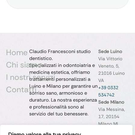
Home
Claudio Francesconi studio
Sede Luino
dentistico.
Via Vittorio
Chi siamo
Specializzati in odontoiatria e
Veneto, 5,
medicina estetica, offriamo
21016 Luino
I nostri servizi
trattamenti personalizzati a
VA
Luino e Milano per garantire un
Contatti
+39 0332
sorriso sano, armonioso e
534742
duraturo. La nostra esperienza
Sede Milano
e professionalità sono al
Via Messina,
servizio del tuo benessere.
17, 20154
Milano MI
+39 02
Diamo valore alla tua privacy